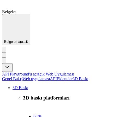
Belgeler
Belgeleri ara...
K
API Playground'u aç
Açık Web Uygulaması
Genel Bakış
Web uygulaması
API
Eklentiler
3D Baskı
3D Baskı
3D baskı platformları
Giriş